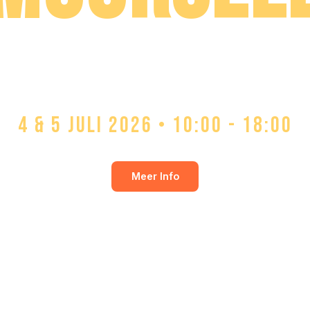
Een onvergetelijk weekend op het prachtige Vliegvel
Moorsele.
4 & 5 JULI 2026 • 10:00 - 18:00
Meer Info